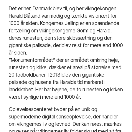
Det er her, Danmark blev til, og her vikingekongen
Harald Blåtand var modig og tænkte visionært for
1000 år siden. Kongernes Jelling er en spændende
fortælling om vikingekongerne Gorm og Harald,
deres runesten, den store skibssætning og den
gigantiske palisade, der blev rejst for mere end 1000
år siden.
”Monumentområdet” der er området omkring høje,
runesten og kirke, dækker et areal på størrelse med
20 fodboldbaner. I 2013 blev den gigantiske
palisade og husene fra Haralds tid markeret i
landskabet. Her har højene, de to runesten og kirken
været synlige i mere end 1000 år.
Oplevelsescenteret byder på en unik og
supermoderne digital sanseoplevelse, der handler
om vikingernes liv og levned. Der kan røres, mærkes
og gyses når vikingernes liv folder sig ud med alt fra