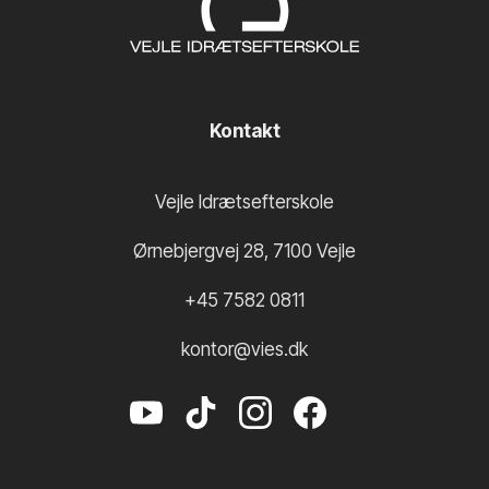
Kontakt
Vejle Idrætsefterskole
Ørnebjergvej 28
,
7100
Vejle
+45 7582 0811
kontor@vies.dk