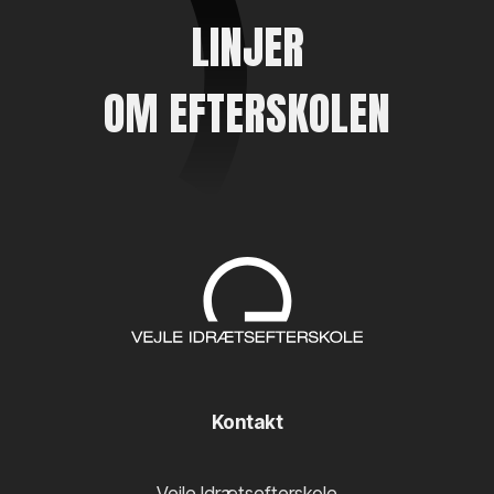
system. I undervisningen skal indgå eksempler på,
LINJER
at atom­molekylemodeller kan give forklaring på en
række stofegenskaber og stofomdannelser.
OM EFTERSKOLEN
Liv og Miljø
Undervisningen inddrager:
et eller flere stofkredsløb i naturen
eksempler på, hvordan menneskers virksomhed
medfører indgreb i naturens stofkredsløb og
energistrømme med følger for menneskers, dyrs
og planters levevilkår.
I undervisningen indgår eksempler på fysiske og
kemiske virkninger på levende organismer.
Teknologi
Kontakt
Undervisningen inddrager: