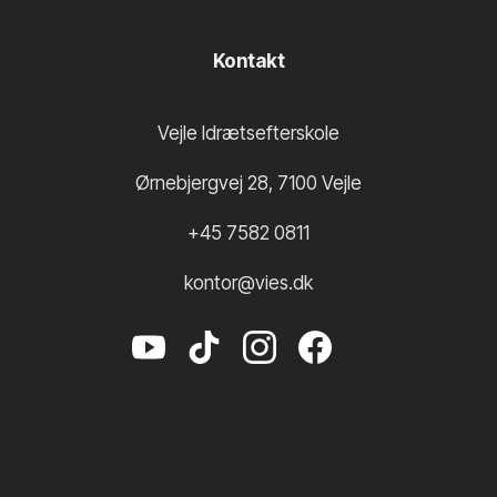
Kontakt
Vejle Idrætsefterskole
Ørnebjergvej 28
,
7100
Vejle
+45 7582 0811
kontor@vies.dk