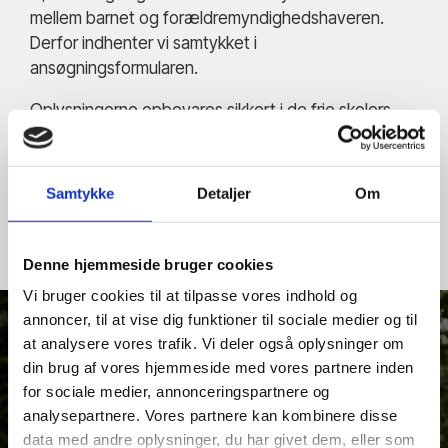
mellem barnet og forældremyndighedshaveren.
Derfor indhenter vi samtykket i
ansøgningsformularen.
Oplysningerne opbevares sikkert i de frie skolers
KomIT – og vi sletter persondataoplysningerne så
snart vi ikke har brug for dem længere for at kunne
drive skolen eller opfylde loven.
Samtykke
Detaljer
Om
Denne hjemmeside bruger cookies
Vi bruger cookies til at tilpasse vores indhold og
annoncer, til at vise dig funktioner til sociale medier og til
at analysere vores trafik. Vi deler også oplysninger om
din brug af vores hjemmeside med vores partnere inden
for sociale medier, annonceringspartnere og
analysepartnere. Vores partnere kan kombinere disse
data med andre oplysninger, du har givet dem, eller som