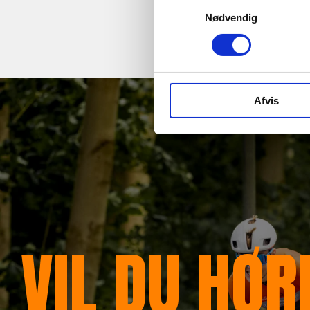
Samtykkevalg
Nødvendig
Afvis
VIL DU HØ