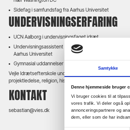
nær Washington DC
Sidefag i samfundsfag fra Aarhus Universitet
UNDERVISNINGSERFARING
UCN Aalborg i undervisningsfaget idræt
Undervisningsassistent i Boldspil og Boldbasis på Id
Aarhus Universitet
Gymnasial uddannelser STX og HF i idræt og samfund
Samtykke
Vejle Idrætsefterskole underviser i fysisk træning, idræt
projektledelse, religion, historie og biologi.
Denne hjemmeside bruger c
KONTAKT
Vi bruger cookies til at tilpas
vores trafik. Vi deler også 
sebastian@vies.dk
annonceringspartnere og anal
dem, eller som de har indsaml