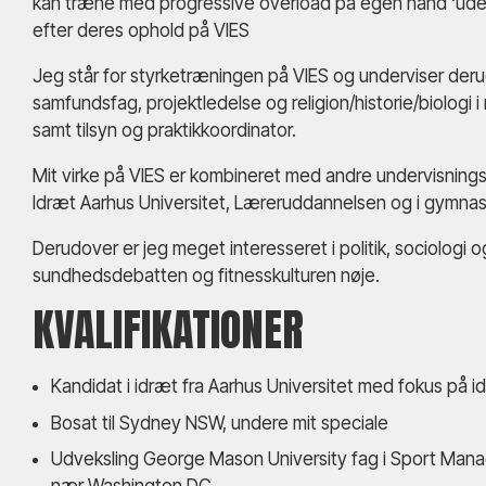
kan træne med progressive overload på egen hånd ‘ude i
efter deres ophold på VIES
Jeg står for styrketræningen på VIES og underviser derud
samfundsfag, projektledelse og religion/historie/biologi 
samt tilsyn og praktikkoordinator.
Mit virke på VIES er kombineret med andre undervisningsj
Idræt Aarhus Universitet, Læreruddannelsen og i gymna
Derudover er jeg meget interesseret i politik, sociologi o
sundhedsdebatten og fitnesskulturen nøje.
KVALIFIKATIONER
Kandidat i idræt fra Aarhus Universitet med fokus på i
Bosat til Sydney NSW, undere mit speciale
Udveksling George Mason University fag i Sport Manage