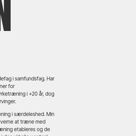
N
defag i samfundsfag. Har
ner for
yrketræning i +20 år, dog
rvinger.
æning i særdeleshed. Min
everne at træne med
træning etableres og de