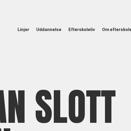
Linjer
Uddannelse
Efterskoleliv
Om efterskol
AN SLOTT