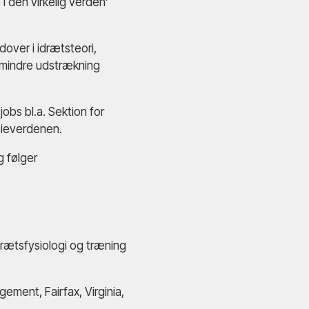
 den virkelig verden’
over i idrætsteori,
i mindre udstrækning
obs bl.a. Sektion for
sieverdenen.
g følger
drætsfysiologi og træning
ment, Fairfax, Virginia,