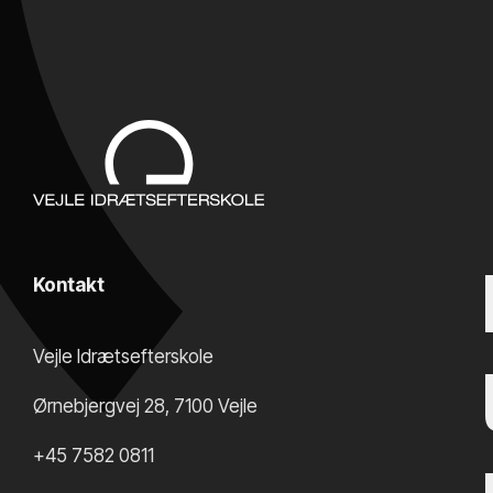
Kontakt
Vejle Idrætsefterskole
Ørnebjergvej 28
,
7100
Vejle
+45 7582 0811