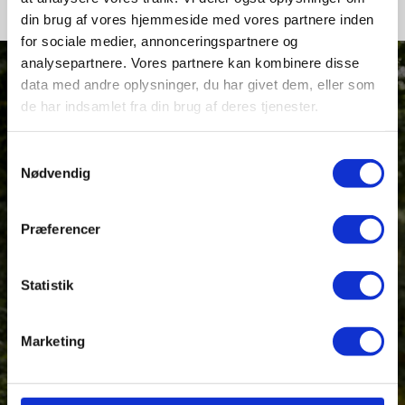
din brug af vores hjemmeside med vores partnere inden
for sociale medier, annonceringspartnere og
analysepartnere. Vores partnere kan kombinere disse
data med andre oplysninger, du har givet dem, eller som
de har indsamlet fra din brug af deres tjenester.
Samtykkevalg
Nødvendig
VIL DU HØRE MERE?
Synes du også at VIES lyder som stedet for dig, så
Præferencer
kontakt os eller send en ansøgning.
Statistik
Kontakt os
Marketing
Send en ansøgning