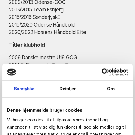
2009/2013 Odense-GOG
2013/2015 Team Esbjerg
2015/2016 SønderjyskE
2016/2020 Odense Håndbold
2020/2022 Horsens Håndbold Elite
Titler klubhold
2009 Danske mestre U18 GOG
2014 EHF-cup sølv Team Esbjerg
2015 Dm sølv Team Esbjerg
2018 Dm sølv Odense Håndbold
2019 Dm bronze Odense Håndbold
Samtykke
Detaljer
Om
2020 Dm sølv Odense Håndbold
KONTAKT
Denne hjemmeside bruger cookies
susanne@vies.dk
Vi bruger cookies til at tilpasse vores indhold og
annoncer, til at vise dig funktioner til sociale medier og til
at analysere vores trafik. Vi deler også oplysninger om