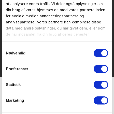
at analysere vores trafik. Vi deler også oplysninger om
din brug af vores hjemmeside med vores partnere inden
for sociale medier, annonceringspartnere og
Et efterskoleophold på Vejle Idrætsefterskole skal
analysepartnere. Vores partnere kan kombinere disse
være en oplevelse for livet. Derfor er det vigtigt for
data med andre oplysninger, du har givet dem, eller som
os, at vores fællestur omfavner fællesskabet.
de har indsamlet fra din brug af deres tjenester.
Samtykkevalg
Læs om vores tur
Nødvendig
Præferencer
Statistik
Marketing