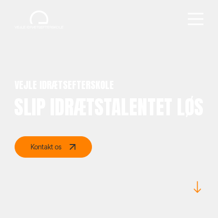
VEJLE IDRÆTSEFTERSKOLE
SLIP IDRÆTSTALENTET LØS
Kontakt os