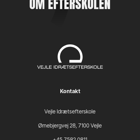
OM EFTERSKOLEN
Kontakt
Vejle Idrætsefterskole
Ørnebjergvej 28
,
7100
Vejle
+45 7582 0811