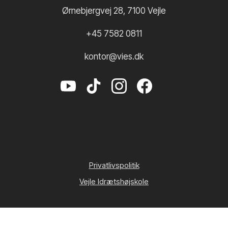
Ørnebjergvej 28
,
7100
Vejle
+45 7582 0811
kontor@vies.dk
Privatlivspolitik
Vejle Idrætshøjskole