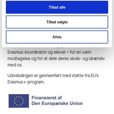
Udvekslingen med IES Gran Tarajal er et eksempel
Tillad alle
på, hvordan Vejle Idrætsefterskole arbejder med
international dannelse i praksis. Samarbejdet har
været præget af stor åbenhed og engagement fra
Tillad valgte
både elever og lærere, og der arbejdes allerede på
at udvikle samarbejdet videre.
Afvis
En stor tak til IES Gran Tarajal, deres lærere,
Erasmus-koordinator og elever – for en varm
modtagelse og for at dele deres skole- og idrætsliv
med os.
Udvekslingen er gennemført med støtte fra EU’s
Erasmus+-program.