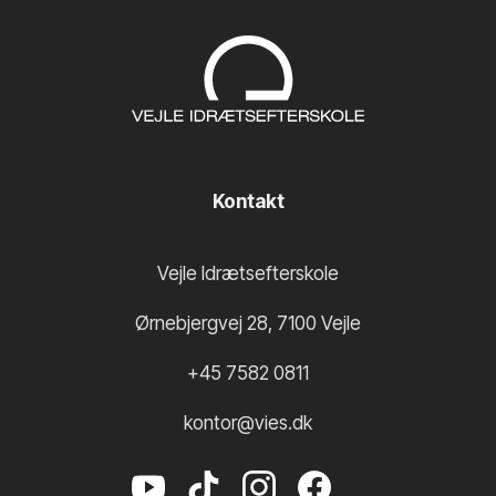
Kontakt
Vejle Idrætsefterskole
Ørnebjergvej 28
,
7100
Vejle
+45 7582 0811
kontor@vies.dk