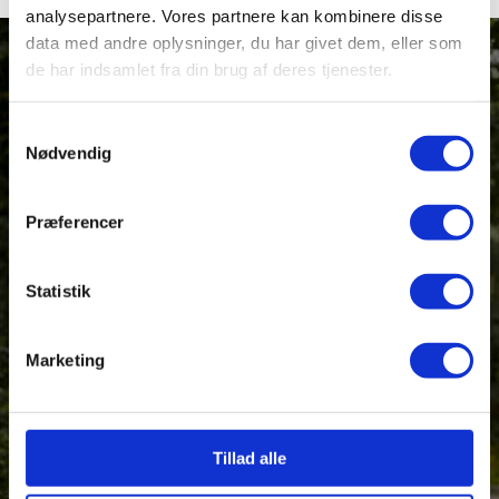
analysepartnere. Vores partnere kan kombinere disse
data med andre oplysninger, du har givet dem, eller som
de har indsamlet fra din brug af deres tjenester.
Samtykkevalg
Nødvendig
VIL DU HØRE MERE?
Præferencer
Synes du også at VIES lyder som stedet for dig, så
kontakt os eller send en ansøgning.
Statistik
Marketing
Kontakt os
Send en ansøgning
Tillad alle
VIES shop