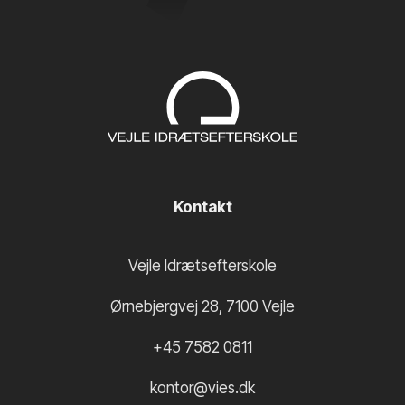
Kontakt
Vejle Idrætsefterskole
Ørnebjergvej 28
,
7100
Vejle
+45 7582 0811
kontor@vies.dk