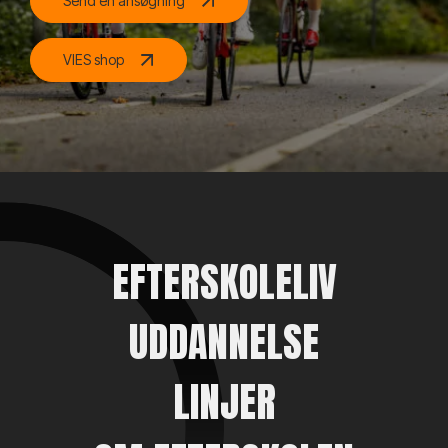
Send en ansøgning
VIES shop
EFTERSKOLELIV
UDDANNELSE
LINJER