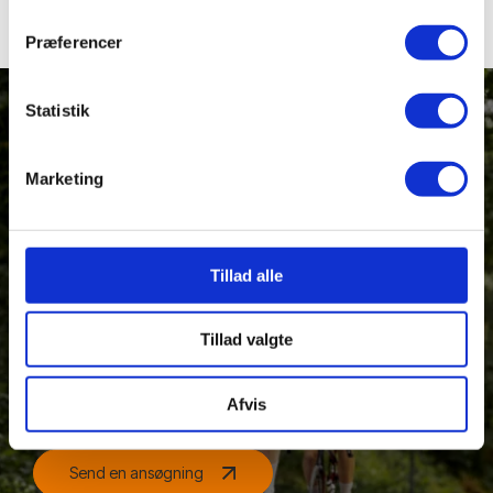
Præferencer
Statistik
Marketing
VIL DU HØRE MERE?
Tillad alle
Synes du også at VIES lyder som stedet for dig, så
kontakt os eller send en ansøgning.
Tillad valgte
Afvis
Kontakt os
Send en ansøgning