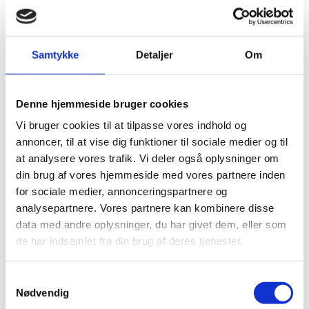
selvtillid og tro på fremtiden.
Løn og ansættelse
Stillingen er fra 01.01.2026-31.12.2026.
Samtykke
Detaljer
Om
Ansættelse sker iflg. overenskomst mellem
Finansministeriet og Lærernes Centralorganisation.
Denne hjemmeside bruger cookies
Send din ansøgningen senest d. 14.11.25,
Vi bruger cookies til at tilpasse vores indhold og
ansættelsessamtalerne bliver afholdt i uge 47.
annoncer, til at vise dig funktioner til sociale medier og til
at analysere vores trafik. Vi deler også oplysninger om
Vil du vide mere?
din brug af vores hjemmeside med vores partnere inden
for sociale medier, annonceringspartnere og
Se
www.vies.dk
eller kontakt:
analysepartnere. Vores partnere kan kombinere disse
Forstander
Frank Rasmussen
24 40 68 11 eller
data med andre oplysninger, du har givet dem, eller som
frank@vies.dk
de har indsamlet fra din brug af deres tjenester.
Samtykkevalg
Nødvendig