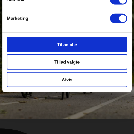
VIL DU HØRE MERE?
Marketing
Synes du også at VIES lyder som stedet for dig, så
kontakt os eller send en ansøgning.
Tillad alle
Kontakt os
Tillad valgte
Send en ansøgning
Afvis
VIES shop