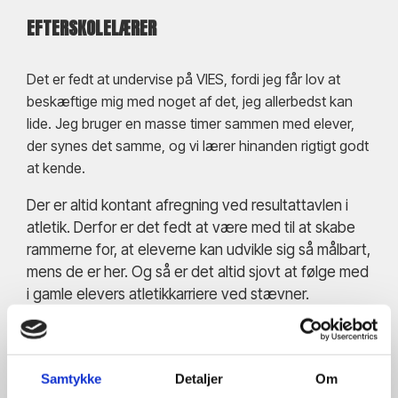
EFTERSKOLELÆRER
Det er fedt at undervise på VIES, fordi jeg får lov at
beskæftige mig med noget af det, jeg allerbedst kan
lide. Jeg bruger en masse timer sammen med elever,
der synes det samme, og vi lærer hinanden rigtigt godt
at kende.
Der er altid kontant afregning ved resultattavlen i
atletik. Derfor er det fedt at være med til at skabe
rammerne for, at eleverne kan udvikle sig så målbart,
mens de er her. Og så er det altid sjovt at følge med
i gamle elevers atletikkarriere ved stævner.
KVALIFIKATIONER
Cand. scient. fra Københavns Universitet i idræt
Samtykke
Detaljer
Om
og biologi.