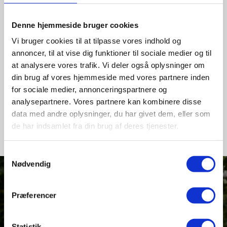
Diplomtræneruddannelse ved Dansk Atletik
Forbund, niveau 3.
Denne hjemmeside bruger cookies
12 individuelle danske mesterskaber på kort hæk
Vi bruger cookies til at tilpasse vores indhold og
og 8 for atletikhold.
annoncer, til at vise dig funktioner til sociale medier og til
at analysere vores trafik. Vi deler også oplysninger om
Underviser i biologi, fysik/kemi og atletik.
din brug af vores hjemmeside med vores partnere inden
KONTAKT
for sociale medier, annonceringspartnere og
analysepartnere. Vores partnere kan kombinere disse
anders@vies.dk
data med andre oplysninger, du har givet dem, eller som
de har indsamlet fra din brug af deres tjenester.
Samtykkevalg
Nødvendig
Præferencer
Statistik