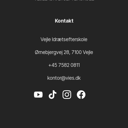
Kontakt
Vejle Idrætsefterskole
Ørnebjergvej 28
,
7100
Vejle
+45 7582 0811
kontor@vies.dk