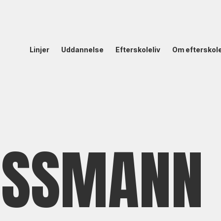
Linjer
Uddannelse
Efterskoleliv
Om efterskol
ESSMANN