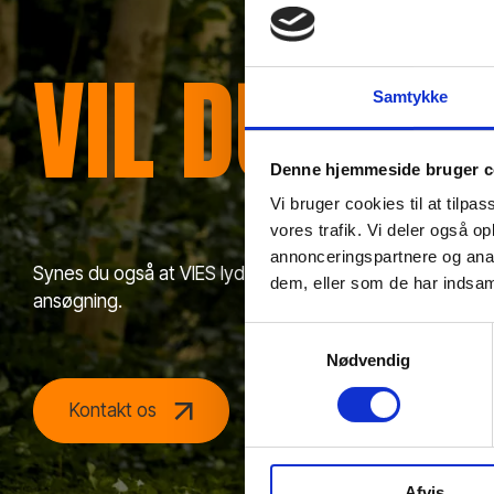
VIL DU HØ
Samtykke
Denne hjemmeside bruger c
Vi bruger cookies til at tilpas
vores trafik. Vi deler også 
annonceringspartnere og anal
Synes du også at VIES lyder som stedet for dig, så konta
dem, eller som de har indsaml
ansøgning.
Samtykkevalg
Nødvendig
Kontakt os
Send en ansøgning
Afvis