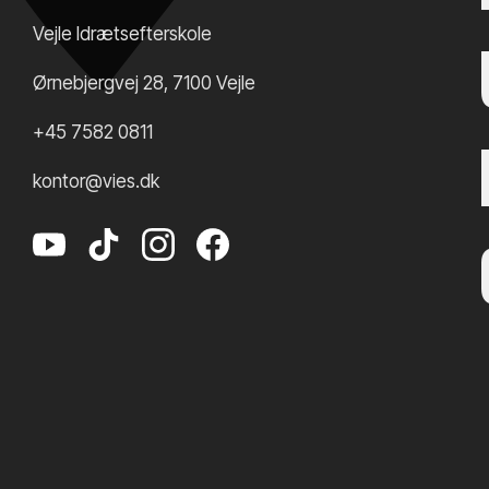
Vejle Idrætsefterskole
Ørnebjergvej 28
,
7100
Vejle
+45 7582 0811
kontor@vies.dk