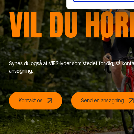
VIL DU HØ
Synes du også at VIES lyder som stedet for dig, så konta
ansøgning.
Kontakt os
Send en ansøgning