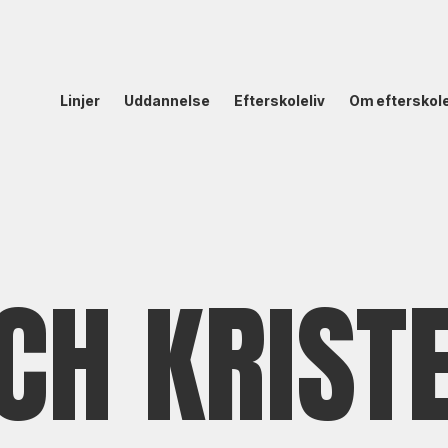
Linjer
Uddannelse
Efterskoleliv
Om efterskol
ECH KRIST