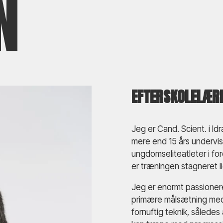
N
EFTERSKOLELÆR
Jeg er Cand. Scient. i I
mere end 15 års undervis
ungdomseliteatleter i fo
er træningen stagneret li
Jeg er enormt passioner
primære målsætning med 
fornuftig teknik, sålede