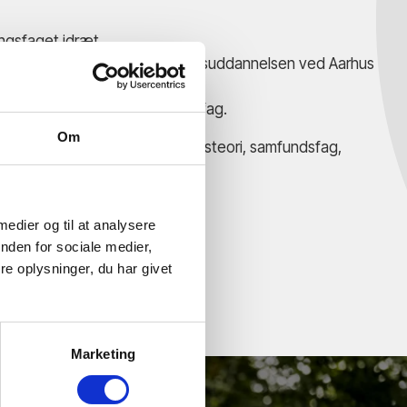
ingsfaget idræt
 Boldspil og Boldbasis på Idrætsuddannelsen ved Aarhus
TX og HF i idræt og samfundsfag.
Om
derviser i fysisk træning, idrætsteori, samfundsfag,
istorie,
 medier og til at analysere
nden for sociale medier,
e oplysninger, du har givet
Marketing