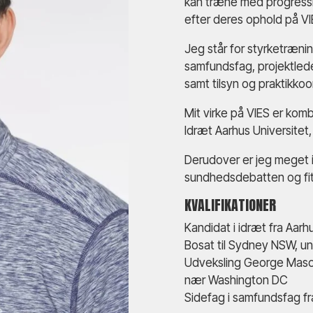
kan træne med progressiv
efter deres ophold på V
Jeg står for styrketræni
samfundsfag, projektledel
samt tilsyn og praktikkoo
Mit virke på VIES er kom
Idræt Aarhus Universite
Derudover er jeg meget in
sundhedsdebatten og fit
KVALIFIKATIONER
Kandidat i idræt fra Aar
Bosat til Sydney NSW, un
Udveksling George Mason 
nær Washington DC
Sidefag i samfundsfag fr