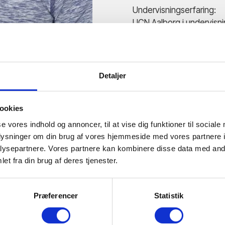
Undervisningserfaring:
UCN Aalborg i undervisn
Undervisningsassistent i
Universitet
Gymnasial uddannelser S
Detaljer
Vejle Idrætsefterskole un
projektledelse, religion, h
biologi
ookies
se vores indhold og annoncer, til at vise dig funktioner til sociale
oplysninger om din brug af vores hjemmeside med vores partnere i
ysepartnere. Vores partnere kan kombinere disse data med andr
et fra din brug af deres tjenester.
Præferencer
Statistik