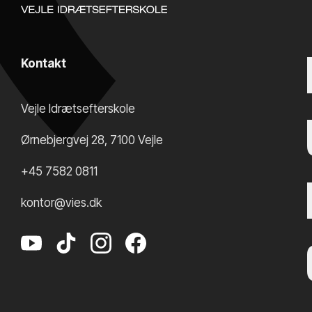
Kontakt
Vejle Idrætsefterskole
Ørnebjergvej 28
,
7100
Vejle
+45 7582 0811
kontor@vies.dk