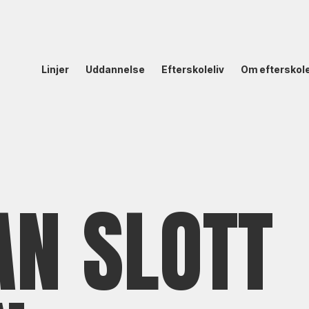
Linjer
Uddannelse
Efterskoleliv
Om efterskol
AN SLOTT