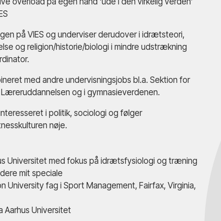
e overload på egen hånd ‘ude i den virkelig verden’
IES
ngen på VIES og underviser derudover i idrætsteori,
se og religion/historie/biologi i mindre udstrækning
rdinator.
bineret med andre undervisningsjobs bl.a. Sektion for
t, Læreruddannelsen og i gymnasieverdenen.
teresseret i politik, sociologi og følger
nesskulturen nøje.
hus Universitet med fokus på idrætsfysiologi og træning
dere mit speciale
University fag i Sport Management, Fairfax, Virginia,
a Aarhus Universitet