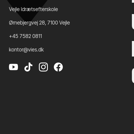
Vejle Idrætsefterskole
Ørnebjergvej 28
,
7100
Vejle
+45 7582 0811
kontor@vies.dk