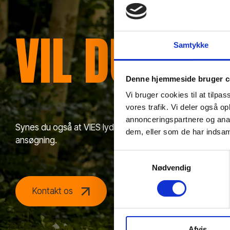
VIL DU HØ
Samtykke
Denne hjemmeside bruger c
Vi bruger cookies til at tilpas
vores trafik. Vi deler også 
annonceringspartnere og anal
Synes du også at VIES lyder som stedet for dig, så konta
dem, eller som de har indsaml
ansøgning.
Samtykkevalg
Nødvendig
Kontakt os
Send en ansøgning
Afvis