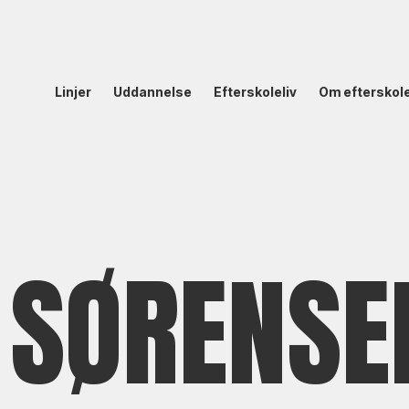
Linjer
Uddannelse
Efterskoleliv
Om efterskol
 SØRENSE